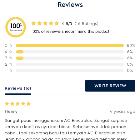
Reviews
4.8/5
(16 Ratings)
100
%
Recommend
100% of reviewers recommend this product
5
☆
88%
4
☆
6%
3
☆
6%
2
☆
0%
1
☆
0%
WRITE REVIEW
Reviews (16)
Henry
4 years ago
Sangat puas menggunakam AC Electrolux. Sangat surprise
ternyata kualitas nya luar biasa. Sebelumnya tidak pernah
coba , tapi sekarang baru tau ternyata AC Electrolux bisa
lebih baik dibanding ac ac saya sebelumnya dengan merk