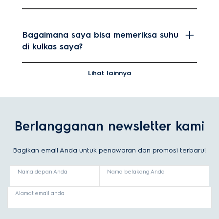
Bagaimana saya bisa memeriksa suhu
di kulkas saya?
Lihat lainnya
Mengapa penting untuk memantau
suhu di kulkas saya?
Berlangganan newsletter kami
Seberapa sering saya harus
Bagikan email Anda untuk penawaran dan promosi terbaru!
menyesuaikan pengatur suhu di kulkas
saya?
Nama depan Anda
Nama belakang Anda
Alamat email anda