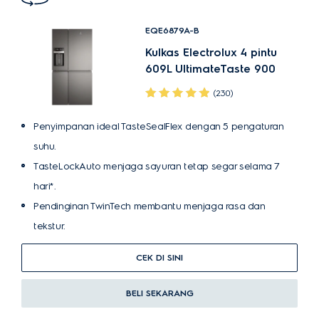
EQE6879A-B
Kulkas Electrolux 4 pintu
609L UltimateTaste 900
(230)
Penyimpanan ideal TasteSealFlex dengan 5 pengaturan
suhu.
TasteLockAuto menjaga sayuran tetap segar selama 7
hari*.
Pendinginan TwinTech membantu menjaga rasa dan
tekstur.
CEK DI SINI
BELI SEKARANG