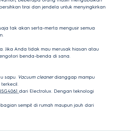
sihkan tirai dan jendela untuk menyingkirkan
 saja tak akan serta-merta mengusir semua
n.
a. Jika Anda tidak mau merusak hiasan atau
engotori benda-benda di sana.
au sapu.
Vacuum cleaner
dianggap mampu
erkecil.
USG4061
dari Electrolux. Dengan teknologi
bagian sempit di rumah maupun jauh dari