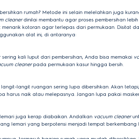
sihkan rumah? Metode ini selain melelahkan juga kurang 
m cleaner
dinilai membantu agar proses pembersihan lebih
 menarik kotoran agar terlepas dari permukaan. Disitat d
unakan alat ini, di antaranya:
sering kali luput dari pembersihan, Anda bisa memakai
v
acuum cleaner
pada permukaan kasur hingga bersih.
i langit-langit ruangan sering lupa dibersihkan. Akan tet
 harus naik atau melepasnya. Jangan lupa pakai masker 
s lemari juga kerap diabaikan. Andalkan
vacuum cleaner
un
kang lemari yang berpotensi menjadi tempat berkembang 
belumnya, termasuk bagian rumah yang mudah dibersihka