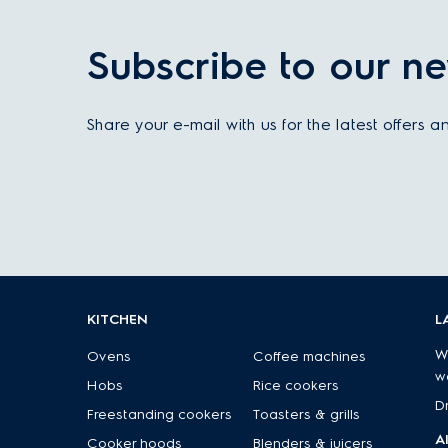
Subscribe to our ne
Share your e-mail with us for the latest offers 
KITCHEN
L
W
Ovens
Coffee machines
w
Hobs
Rice cookers
D
Freestanding cookers
Toasters & grills
A
Cooker hoods
Blenders & juicers