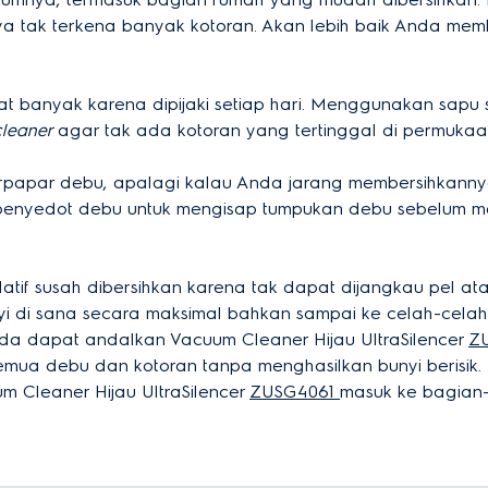
tak terkena banyak kotoran. Akan lebih baik Anda member
at banyak karena dipijaki setiap hari. Menggunakan sapu
leaner
agar tak ada kotoran yang tertinggal di permukaa
 terpapar debu, apalagi kalau Anda jarang membersihkanny
n penyedot debu untuk mengisap tumpukan debu sebelum m
atif susah dibersihkan karena tak dapat dijangkau pel at
i di sana secara maksimal bahkan sampai ke celah-celah t
nda dapat andalkan Vacuum Cleaner Hijau UltraSilencer
Z
semua debu dan kotoran tanpa menghasilkan bunyi berisik.
Cleaner Hijau UltraSilencer
ZUSG4061
masuk ke bagian-