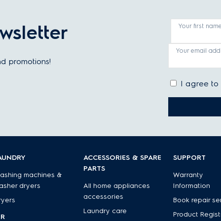
wsletter
Your first nam
Your email add
and promotions!
I agree to
AUNDRY
ACCESSORIES & SPARE
SUPPORT
PARTS
ashing machines &
Warranty
asher dryers
All home appliances
Information
accessories
ryers
Book repair se
Laundry care
Product Regist
IR