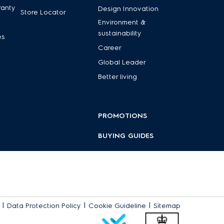
ranty
Design Innovation
Store Locator
Environment &
sustainability
es
Career
Global Leader
Better living
PROMOTIONS
BUYING GUIDES
|
|
|
Data Protection Policy
Cookie Guideline
Sitemap