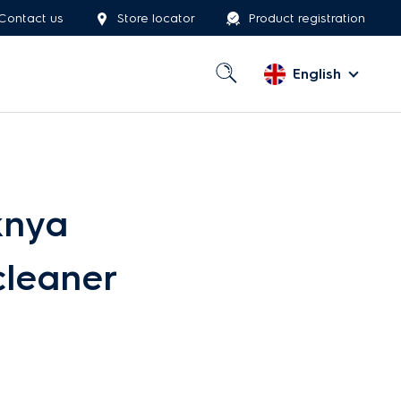
Contact us
Store locator
Product registration
English
knya
cleaner