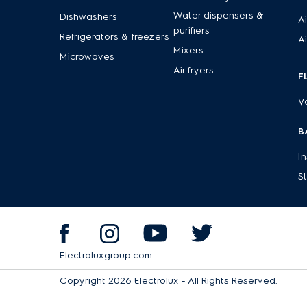
Water dispensers &
Dishwashers
Ai
purifiers
Refrigerators & freezers
Ai
Mixers
Microwaves
Air fryers
F
V
B
I
S
Electroluxgroup.com
Copyright 2026 Electrolux - All Rights Reserved.