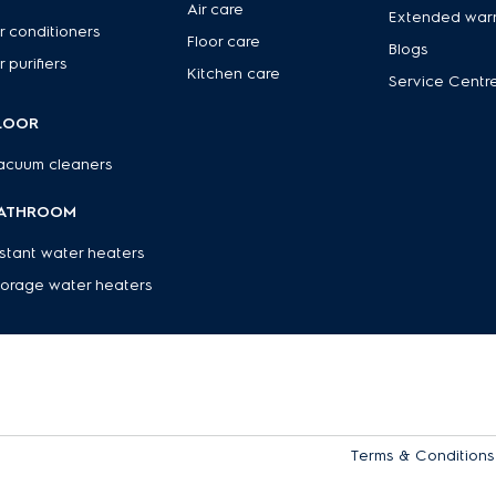
Air care
Extended war
r conditioners
Floor care
Blogs
r purifiers
Kitchen care
Service Centr
LOOR
acuum cleaners
ATHROOM
nstant water heaters
torage water heaters
Terms & Conditions