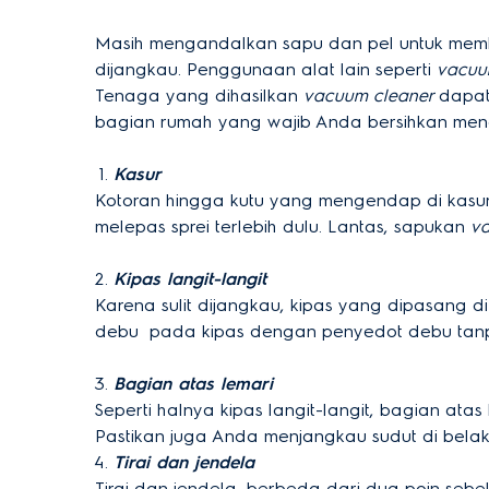
Masih mengandalkan sapu dan pel untuk member
dijangkau. Penggunaan alat lain seperti
vacuu
Tenaga yang dihasilkan
vacuum cleaner
dapat
bagian rumah yang wajib Anda bersihkan mengg
Kasur
Kotoran hingga kutu yang mengendap di kasur 
melepas sprei terlebih dulu. Lantas, sapukan
v
Kipas langit-langit
Karena sulit dijangkau, kipas yang dipasang d
debu pada kipas dengan penyedot debu tanpa
Bagian atas lemari
Seperti halnya kipas langit-langit, bagian ata
Pastikan juga Anda menjangkau sudut di bela
Tirai dan jendela
Tirai dan jendela, berbeda dari dua poin se