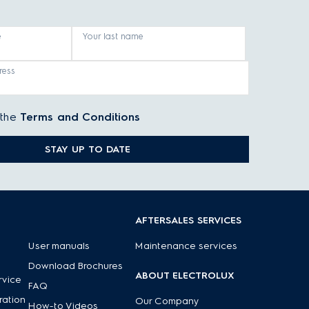
e
Your last name
ress
 the
Terms and Conditions
STAY UP TO DATE
AFTERSALES SERVICES
User manuals
Maintenance services
Download Brochures
ABOUT ELECTROLUX
rvice
FAQ
ration
Our Company
How-to Videos