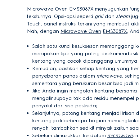
Microwave Oven
EMS3087X
menyuguhkan fun
teksturnya. Opsi-opsi seperti
grill
dan
steam
ju
Touch, panel instruksi terkini yang membuat akt
Nah, dengan
Microwave Oven
EMS3087X
, An
Salah satu kunci kesuksesan memanggang ke
merupakan tipe yang paling direkomendasi
kentang yang cocok dipanggang umumnya 
Kemudian, pastikan setiap kentang yang 
penyebaran panas dalam
microwave
,
sehin
sementara yang berukuran besar bisa jadi m
Jika Anda ingin mengolah kentang bersama ku
mengalir supaya tak ada residu menempel
penyakit dari sisa pestisida;
Selanjutnya, potong kentang menjadi irisan
kentang jadi beberapa bagian memungkinkan
renyah, tambahkan sedikit minyak zaitun saat
Sebelum dimasukkan ke dalam
microwave
,
m