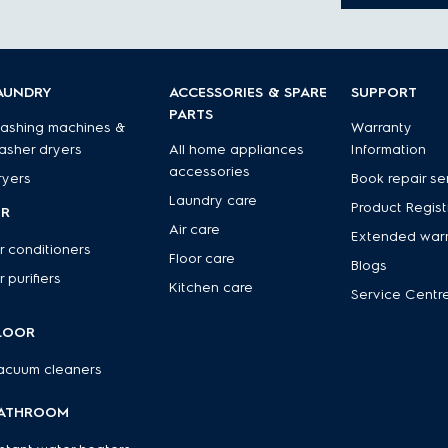
AUNDRY
ACCESSORIES & SPARE
SUPPORT
PARTS
ashing machines &
Warranty
asher dryers
All home appliances
Information
accessories
ryers
Book repair se
Laundry care
Product Regist
IR
Air care
Extended war
r conditioners
Floor care
Blogs
r purifiers
Kitchen care
Service Centr
LOOR
acuum cleaners
ATHROOM