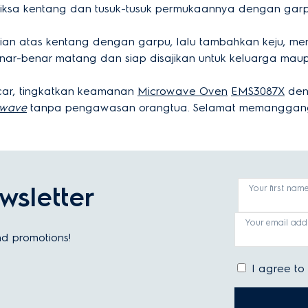
 periksa kentang dan tusuk-tusuk permukaannya dengan ga
gian atas kentang dengan garpu, lalu tambahkan keju, men
nar-benar matang dan siap disajikan untuk keluarga mau
ar, tingkatkan keamanan
Microwave Oven
EMS3087X
deng
owave
tanpa pengawasan orangtua. Selamat memanggan
wsletter
Your first nam
Your email add
and promotions!
I agree to