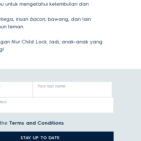
rpu untuk mengetahui kelembutan dan
tega, irisan
bacon,
bawang, dan lain
pun teman.
an fitur Child Lock. Jadi, anak-anak yang
g!
e
Your last name
ress
 the
Terms and Conditions
STAY UP TO DATE