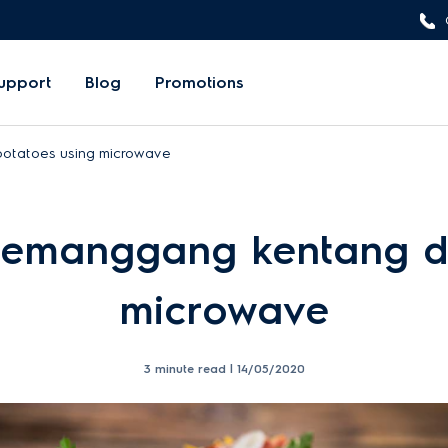
upport
Blog
Promotions
potatoes using microwave
memanggang kentang 
microwave
3 minute read |
14/05/2020