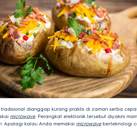
disional dianggap kurang praktis di zaman serba cepat
makai
microwave
. Perangkat elektronik tersebut diyakini
m. Apalagi kalau Anda memakai
microwave
berteknologi 