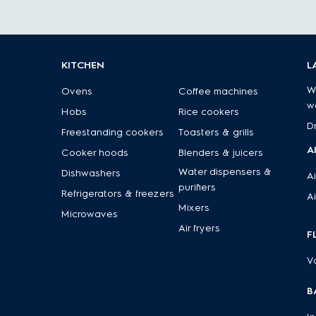
KITCHEN
L
W
Ovens
Coffee machines
w
Hobs
Rice cookers
D
Freestanding cookers
Toasters & grills
A
Cooker hoods
Blenders & juicers
Water dispensers &
Dishwashers
Ai
purifiers
Refrigerators & freezers
Ai
Mixers
Microwaves
Air fryers
F
V
B