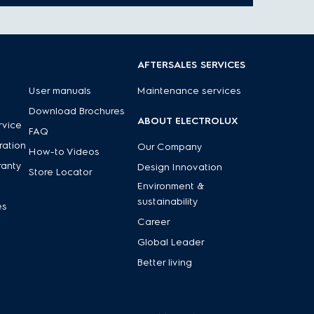
AFTERSALES SERVICES
User manuals
Maintenance services
Download Brochures
ABOUT ELECTROLUX
rvice
FAQ
ration
Our Company
How-to Videos
ranty
Design Innovation
Store Locator
Environment &
sustainability
es
Career
Global Leader
Better living