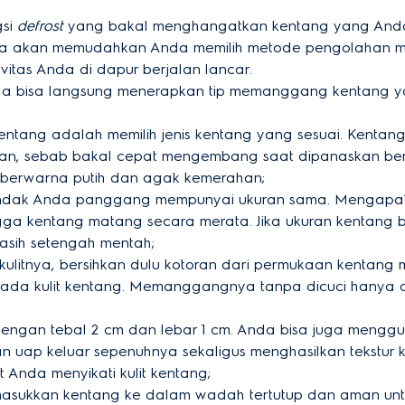
gsi
defrost
yang bakal menghangatkan kentang yang Anda 
ga akan memudahkan Anda memilih metode pengolahan mak
ivitas Anda di dapur berjalan lancar.
da bisa langsung menerapkan tip memanggang kentang yang
ntang adalah memilih jenis kentang yang sesuai. Kentan
kan, sebab bakal cepat mengembang saat dipanaskan berk
berwarna putih dan agak kemerahan;
hendak Anda panggang mempunyai ukuran sama. Mengapa
gga kentang matang secara merata. Jika ukuran kentang 
asih setengah mentah;
litnya, bersihkan dulu kotoran dari permukaan kentang me
 pada kulit kentang. Memanggangnya tanpa dicuci hany
 dengan tebal 2 cm dan lebar 1 cm. Anda bisa juga mengg
 uap keluar sepenuhnya sekaligus menghasilkan tekstur 
 Anda menyikati kulit kentang;
asukkan kentang ke dalam wadah tertutup dan aman untu