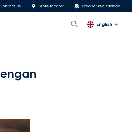
Contact us
Store locator
Product registration
English
dengan