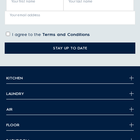
Your first name
Your last name
Your email address
I agree to the
Terms and Conditions
STAY UP TO DATE
KITCHEN
LAUNDRY
AIR
FLOOR